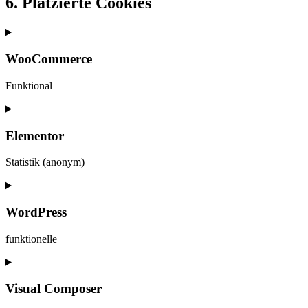
6. Platzierte Cookies
WooCommerce
Funktional
Consent
to
service
Elementor
woocommerce
Statistik (anonym)
Consent
to
service
WordPress
elementor
funktionelle
Consent
to
service
Visual Composer
wordpress